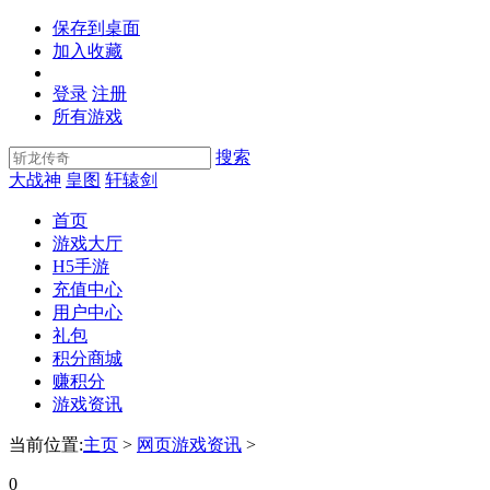
保存到桌面
加入收藏
登录
注册
所有游戏
搜索
大战神
皇图
轩辕剑
首页
游戏大厅
H5手游
充值中心
用户中心
礼包
积分商城
赚积分
游戏资讯
当前位置:
主页
>
网页游戏资讯
>
0