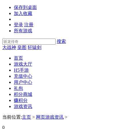
保存到桌面
加入收藏
登录
注册
所有游戏
搜索
大战神
皇图
轩辕剑
首页
游戏大厅
H5手游
充值中心
用户中心
礼包
积分商城
赚积分
游戏资讯
当前位置:
主页
>
网页游戏资讯
>
0