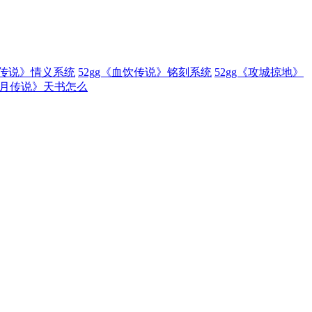
饮传说》情义系统
52gg《血饮传说》铭刻系统
52gg《攻城掠地》
《红月传说》天书怎么