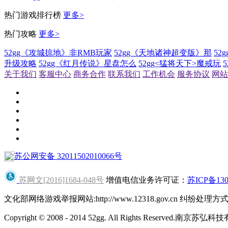
热门游戏排行榜
更多>
热门攻略
更多>
52gg《攻城掠地》非RMB玩家
52gg《天地诸神超变版》那
52
升级攻略
52gg《红月传说》星盘怎么
52gg<猛将天下>魔戒玩
关于我们
客服中心
商务合作
联系我们
工作机会
服务协议
网站
苏公网安备 32011502010066号
苏网文[2016]1684-048号
增值电信业务许可证：
苏ICP备130
文化部网络游戏举报网站:http://www.12318.gov.cn 
Copyright © 2008 - 2014 52gg. All Rights Reserved.