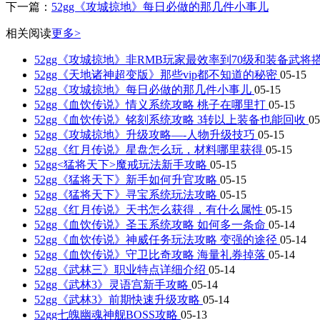
下一篇：
52gg《攻城掠地》每日必做的那几件小事儿
相关阅读
更多>
52gg《攻城掠地》非RMB玩家最效率到70级和装备武将
52gg《天地诸神超变版》那些vip都不知道的秘密
05-15
52gg《攻城掠地》每日必做的那几件小事儿
05-15
52gg《血饮传说》情义系统攻略 桃子在哪里打
05-15
52gg《血饮传说》铭刻系统攻略 3转以上装备也能回收
05
52gg《攻城掠地》升级攻略—-人物升级技巧
05-15
52gg《红月传说》星盘怎么玩，材料哪里获得
05-15
52gg<猛将天下>魔戒玩法新手攻略
05-15
52gg《猛将天下》新手如何升官攻略
05-15
52gg《猛将天下》寻宝系统玩法攻略
05-15
52gg《红月传说》天书怎么获得，有什么属性
05-15
52gg《血饮传说》圣玉系统攻略 如何多一条命
05-14
52gg《血饮传说》神威任务玩法攻略 变强的途径
05-14
52gg《血饮传说》守卫比奇攻略 海量礼券掉落
05-14
52gg《武林三》职业特点详细介绍
05-14
52gg《武林3》灵语宫新手攻略
05-14
52gg《武林3》前期快速升级攻略
05-14
52gg七魄幽魂神舰BOSS攻略
05-13