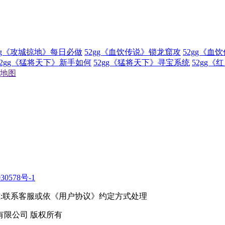
gg《攻城掠地》每日必做
52gg《血饮传说》锁龙窟攻
52gg《血
52gg《猛将天下》新手如何
52gg《猛将天下》寻宝系统
52gg
地图
30578号-1
纠纷处理方式:联系客服或依《用户协议》约定方式处理
南京苏弘科技有限公司 版权所有