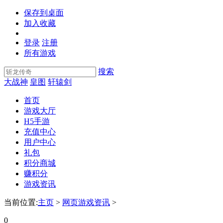
保存到桌面
加入收藏
登录
注册
所有游戏
搜索
大战神
皇图
轩辕剑
首页
游戏大厅
H5手游
充值中心
用户中心
礼包
积分商城
赚积分
游戏资讯
当前位置:
主页
>
网页游戏资讯
>
0