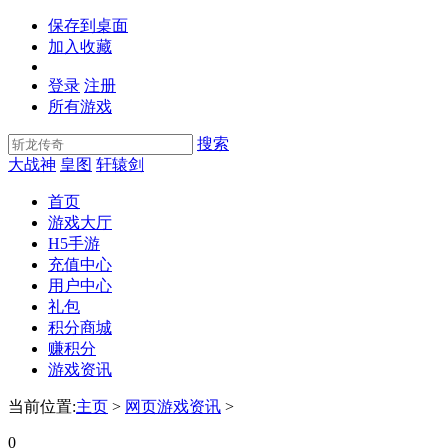
保存到桌面
加入收藏
登录
注册
所有游戏
搜索
大战神
皇图
轩辕剑
首页
游戏大厅
H5手游
充值中心
用户中心
礼包
积分商城
赚积分
游戏资讯
当前位置:
主页
>
网页游戏资讯
>
0