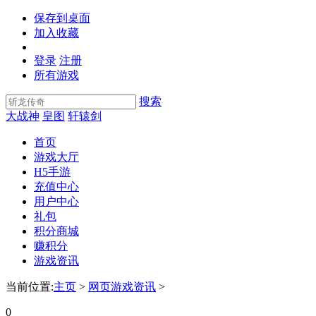
保存到桌面
加入收藏
登录
注册
所有游戏
搜索
大战神
皇图
轩辕剑
首页
游戏大厅
H5手游
充值中心
用户中心
礼包
积分商城
赚积分
游戏资讯
当前位置:
主页
>
网页游戏资讯
>
0