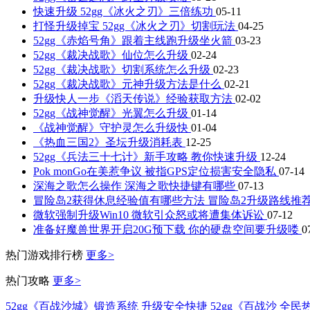
快速升级 52gg《冰火之刃》三倍练功
05-11
打怪升级掉宝 52gg《冰火之刃》切割玩法
04-25
52gg《赤焰号角》跟着主线跑升级坐火箭
03-23
52gg《裁决战歌》仙位怎么升级
02-24
52gg《裁决战歌》切割系统怎么升级
02-23
52gg《裁决战歌》元神升级方法是什么
02-21
升级快人一步《滔天传说》经验获取方法
02-02
52gg《战神觉醒》光翼怎么升级
01-14
《战神觉醒》守护灵怎么升级快
01-04
《热血三国2》圣坛升级消耗表
12-25
52gg《兵法三十七计》新手攻略 教你快速升级
12-24
Pok monGo在美惹争议 被指GPS定位损害安全隐私
07-14
深海之歌怎么操作 深海之歌快捷键有哪些
07-13
冒险岛2获得休息经验值有哪些方法 冒险岛2升级路线推
微软强制升级Win10 微软引众怒或将遭集体诉讼
07-12
准备好魔兽世界开启20G预下载 你的硬盘空间要升级喽
0
热门游戏排行榜
更多>
热门攻略
更多>
52gg《百战沙城》锻造系统
升级安全快捷 52gg《百战沙
全民热