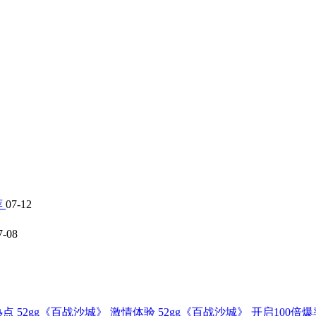
荐
07-12
7-08
点 52gg《百战沙城》
激情体验 52gg《百战沙城》
开启100倍爆