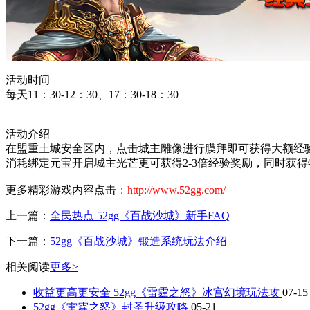
活动时间
每天11：30-12：30、17：30-18：30
活动介绍
在盟重土城安全区内，点击城主雕像进行膜拜即可获得大额经
消耗绑定元宝开启城主光芒更可获得2-3倍经验奖励，同时获
更多精彩游戏内容点击
：
http://www.52gg.com/
上一篇：
全民热点 52gg《百战沙城》新手FAQ
下一篇：
52gg《百战沙城》锻造系统玩法介绍
相关阅读
更多>
收益更高更安全 52gg《雷霆之怒》冰宫幻境玩法攻
07-15
52gg《雷霆之怒》封圣升级攻略
05-21