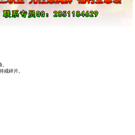
验。
得特戒碎片。