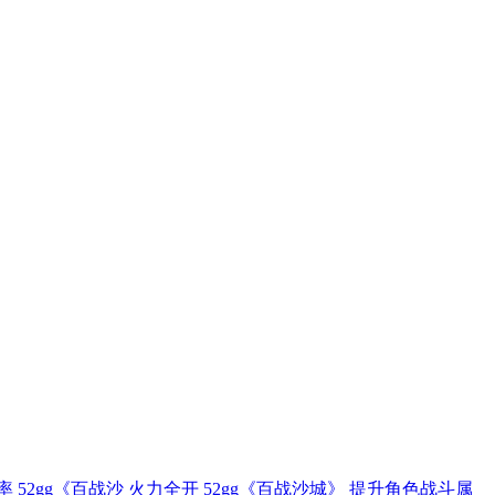
率 52gg《百战沙
火力全开 52gg《百战沙城》
提升角色战斗属