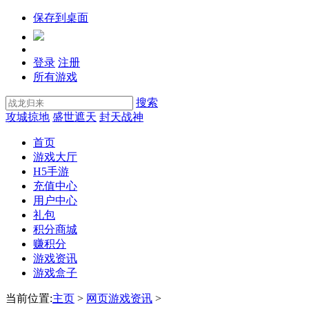
保存到桌面
登录
注册
所有游戏
搜索
攻城掠地
盛世遮天
封天战神
首页
游戏大厅
H5手游
充值中心
用户中心
礼包
积分商城
赚积分
游戏资讯
游戏盒子
当前位置:
主页
>
网页游戏资讯
>