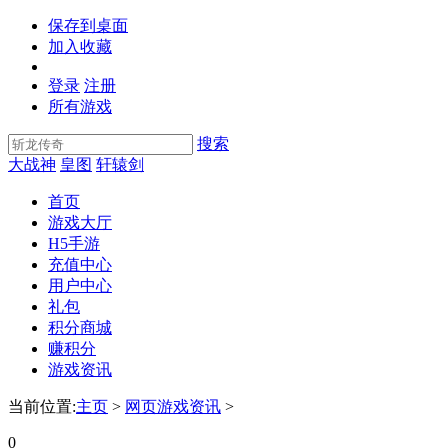
保存到桌面
加入收藏
登录
注册
所有游戏
搜索
大战神
皇图
轩辕剑
首页
游戏大厅
H5手游
充值中心
用户中心
礼包
积分商城
赚积分
游戏资讯
当前位置:
主页
>
网页游戏资讯
>
0