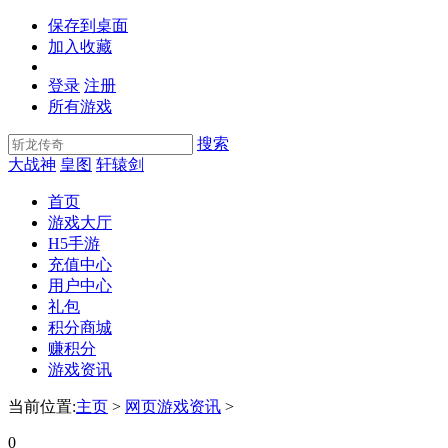
保存到桌面
加入收藏
登录
注册
所有游戏
搜索
大战神
皇图
轩辕剑
首页
游戏大厅
H5手游
充值中心
用户中心
礼包
积分商城
赚积分
游戏资讯
当前位置:
主页
>
网页游戏资讯
>
0