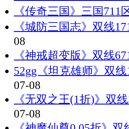
《传奇三国》三国711区
《城防三国志》双线17
08
《神戒超变版》双线671
52gg《坦克雄师》双线
07-08
《无双之王(1折)》双线3
07-08
《神魔仙尊0.05折》双