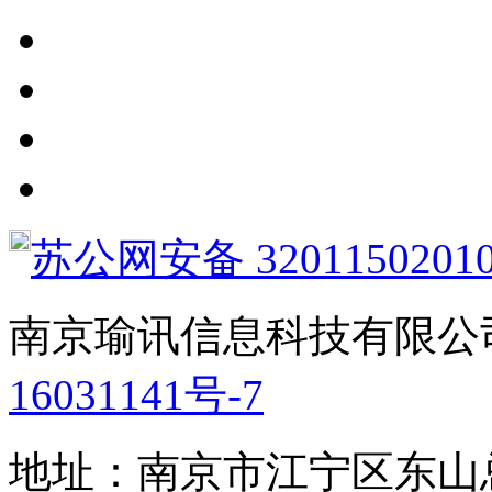
苏公网安备 3201150201
南京瑜讯信息科技有限公司
16031141号-7
地址：南京市江宁区东山总