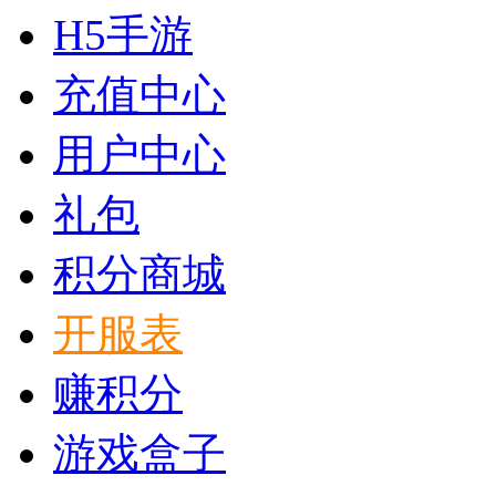
H5手游
充值中心
用户中心
礼包
积分商城
开服表
赚积分
游戏盒子