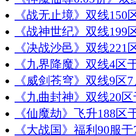
《战无止境》双线150区
《战神世纪》双线199区
《决战沙邑》双线221区
《九界降魔》双线4区于
《威剑苍穹》双线9区7
《九曲封神》双线20区于
《仙魔劫》飞升188区
《大战国》福利90服于7