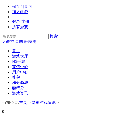
保存到桌面
加入收藏
登录
注册
所有游戏
搜索
大战神
皇图
轩辕剑
首页
游戏大厅
H5手游
充值中心
用户中心
礼包
积分商城
赚积分
游戏资讯
当前位置:
主页
>
网页游戏资讯
>
0