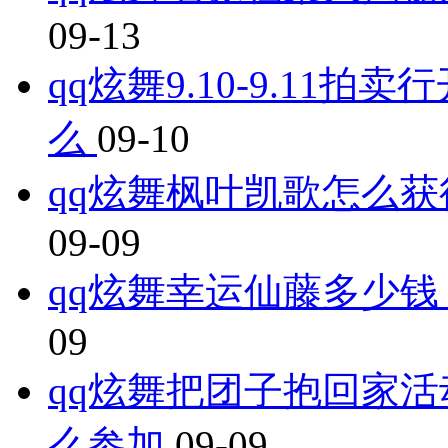
09-13
qq炫舞9.10-9.11
么
09-10
qq炫舞枫叶凯歌怎么获
09-09
qq炫舞幸运仙藤多少钱
09
qq炫舞把团子抱回家活
么参加
09-09