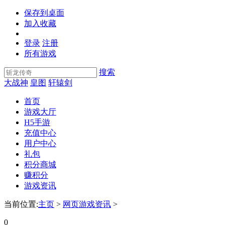
保存到桌面
加入收藏
登录
注册
所有游戏
搜索
大战神
皇图
轩辕剑
首页
游戏大厅
H5手游
充值中心
用户中心
礼包
积分商城
赚积分
游戏资讯
当前位置:
主页
>
网页游戏资讯
>
0