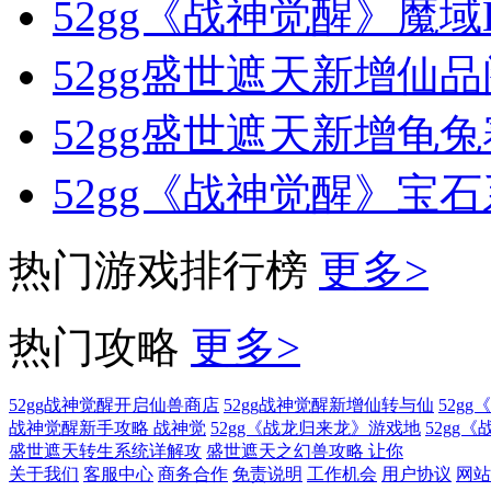
52gg《战神觉醒》魔域
52gg盛世遮天新增仙
52gg盛世遮天新增龟
52gg《战神觉醒》宝
热门游戏排行榜
更多>
热门攻略
更多>
52gg战神觉醒开启仙兽商店
52gg战神觉醒新增仙转与仙
52g
战神觉醒新手攻略 战神觉
52gg《战龙归来龙》游戏地
52gg
盛世遮天转生系统详解攻
盛世遮天之幻兽攻略 让你
关于我们
客服中心
商务合作
免责说明
工作机会
用户协议
网站