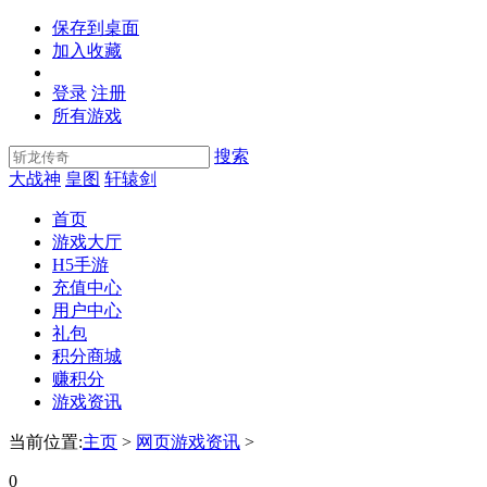
保存到桌面
加入收藏
登录
注册
所有游戏
搜索
大战神
皇图
轩辕剑
首页
游戏大厅
H5手游
充值中心
用户中心
礼包
积分商城
赚积分
游戏资讯
当前位置:
主页
>
网页游戏资讯
>
0