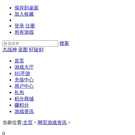
保存到桌面
加入收藏
登录
注册
所有游戏
搜索
大战神
皇图
轩辕剑
首页
游戏大厅
H5手游
充值中心
用户中心
礼包
积分商城
赚积分
游戏资讯
当前位置:
主页
>
网页游戏资讯
>
0