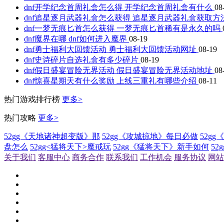
dnf开学纪念首周礼盒怎么得 开学纪念首周礼盒有什么
08
dnf追星逐月武器礼盒怎么获得 追星逐月武器礼盒获取方
dnf一梦无痕匕首怎么获得 一梦无痕匕首稀有是永久的吗
dnf魔界在哪 dnf如何进入魔界
08-19
dnf勇士福利大回馈活动 勇士福利大回馈活动网址
08-19
dnf史诗碎片自选礼盒有多少碎片
08-19
dnf假日盛宴冒险无界活动 假日盛宴冒险无界活动地址
08
dnf惊喜星期天有什么奖励 上线三重礼有哪些介绍
08-11
热门游戏排行榜
更多>
热门攻略
更多>
52gg《天地诸神超变版》那
52gg《攻城掠地》每日必做
52g
盘怎么
52gg<猛将天下>魔戒玩
52gg《猛将天下》新手如何
5
关于我们
客服中心
商务合作
联系我们
工作机会
服务协议
网站