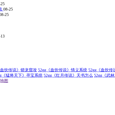
-25
法
08-25
08-25
-13
g《血饮传说》锁龙窟攻
52gg《血饮传说》情义系统
52gg《血饮
2gg《猛将天下》寻宝系统
52gg《红月传说》天书怎么
52gg《武
地图