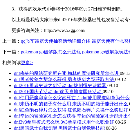
3、获得的欢乐代币券将于2016年09月27日维护时删除。
以上就是我给大家带来dnf2016年热辣桑巴礼包发售活动
更多咨询关注：http://www.52gg.com/
上一篇：
qq飞车霹雳天使抽奖活动详细介绍 霹雳天使有什么奖
下一篇：
pokemon go破解版怎么无法玩 pokemon go破解版
相关阅读
更多>
dnf梅林的魔法研究所在哪 梅林的魔法研究所怎么进
09-1
dnf勇者拔剑之契怎么获得 勇者拔剑之契获取方法
09-12
dnf2016勇者史诗之剑活动 dnf拔剑得史诗武器
09-10
dnf2016国庆节活动 dnf欢天喜地度国庆活动
09-10
dnf使用恶魔印章怎么突然死亡了 dnf使用恶魔印章为什
dnf来历不明的箱子有什么用 来历不明的箱子能开出什么
dnf红色陨石碎片怎么获得 红色陨石碎片兑换什么奖励好
dnf幸运的冒险家礼盒怎么获得 幸运的冒险家礼盒能开出
dnf3v3拳皇模式怎么玩 3v3拳皇模式用什么职业好
08-26
dnf黑暗武士自我觉醒 黑暗武士自我觉醒技能
08-26