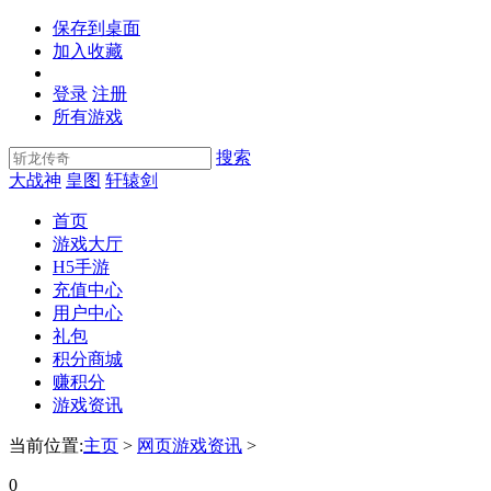
保存到桌面
加入收藏
登录
注册
所有游戏
搜索
大战神
皇图
轩辕剑
首页
游戏大厅
H5手游
充值中心
用户中心
礼包
积分商城
赚积分
游戏资讯
当前位置:
主页
>
网页游戏资讯
>
0