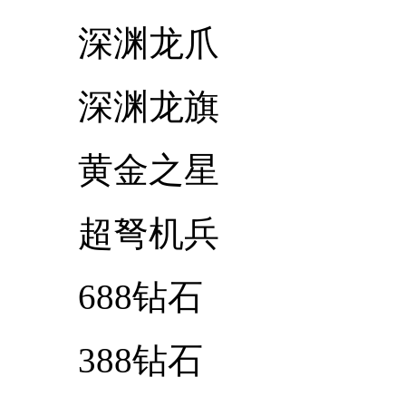
深渊龙爪
深渊龙旗
黄金之星
超弩机兵
688钻石
388钻石