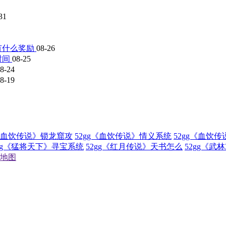
31
有什么奖励
08-26
时间
08-25
8-24
8-19
g《血饮传说》锁龙窟攻
52gg《血饮传说》情义系统
52gg《血饮
2gg《猛将天下》寻宝系统
52gg《红月传说》天书怎么
52gg《武
地图