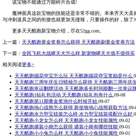
该宝物不能通过万能碎片合成!
魔神面具这款宝物的技能还是非常不错的。本来齐天大圣就
与冲刺道具之间的衔接也就更加无缝辣，只要操作的好，除了
更多天天酷跑新宝物介绍，尽在52gg.com。
上一篇：
天天酷跑黄金奖券怎么获得 天天酷跑刷黄金奖券方法
下一篇：
全民飞机大战哮天犬怎么样 新宠物哮天犬值不值得买
相关阅读
更多>
天天酷跑烟花夺宝怎么玩 天天酷跑烟花夺宝奖励是什么
0
天天酷跑三周年庆生日蜡烛怎么获得 天天酷跑三周年庆
天天酷跑幸运翻牌活动 天天酷跑多长时间能翻一次幸运
天天酷跑1钻礼包活动 天天酷跑1钻礼包有什么
09-08
天天酷跑第11期黄金奖池什么时候开始
09-07
天天酷跑地心战熊怎么获得 新坐骑地心战熊获取方法
09-
天天酷跑水力型宝炫装怎么样 水力型宝炫装搭配什么好
0
天天酷跑小龙女怎么样 天天酷跑小龙女技能属性
09-02
天天酷跑盛装小帅怎么获得 盛装小帅有哪些技能
09-01
天天酷跑小小兔怎么样 天天酷跑小小兔技能属性
09-01