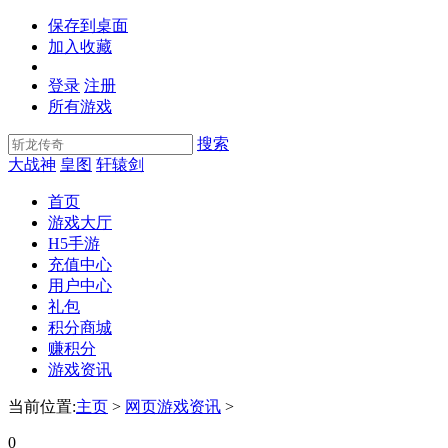
保存到桌面
加入收藏
登录
注册
所有游戏
搜索
大战神
皇图
轩辕剑
首页
游戏大厅
H5手游
充值中心
用户中心
礼包
积分商城
赚积分
游戏资讯
当前位置:
主页
>
网页游戏资讯
>
0