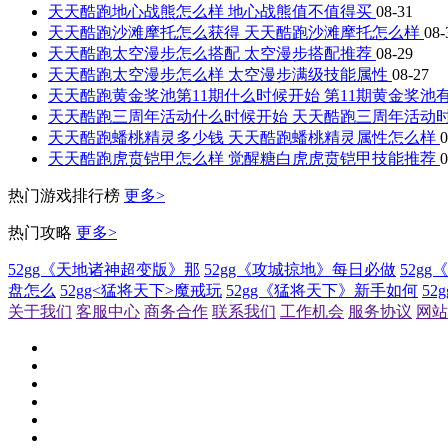
天天酷跑地心战熊怎么样 地心战熊值不值得买
08-31
天天酷跑沙滩摩托怎么获得 天天酷跑沙滩摩托怎么样
08-
天天酷跑太空漫步怎么搭配 太空漫步搭配推荐
08-29
天天酷跑太空漫步怎么样 太空漫步满级技能属性
08-27
天天酷跑黄金奖池第11期什么时候开始 第11期黄金奖池
天天酷跑三周年活动什么时候开始 天天酷跑三周年活动
天天酷跑蟠桃精灵多少钱 天天酷跑蟠桃精灵属性怎么样
0
天天酷跑虎贲铠甲怎么样 觉醒糖白虎虎贲铠甲技能推荐
0
热门游戏排行榜
更多>
热门攻略
更多>
52gg《天地诸神超变版》那
52gg《攻城掠地》每日必做
52g
盘怎么
52gg<猛将天下>魔戒玩
52gg《猛将天下》新手如何
5
关于我们
客服中心
商务合作
联系我们
工作机会
服务协议
网站