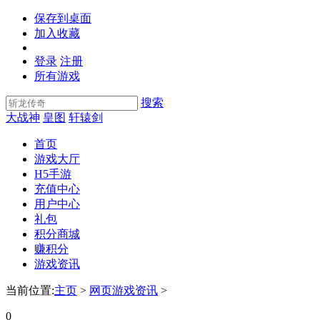
保存到桌面
加入收藏
登录
注册
所有游戏
搜索
大战神
皇图
轩辕剑
首页
游戏大厅
H5手游
充值中心
用户中心
礼包
积分商城
赚积分
游戏资讯
当前位置:
主页
>
网页游戏资讯
>
0