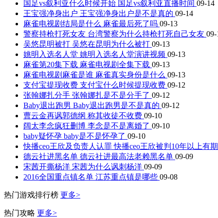
国足vs叙利亚什么时候开始 国足vs叙利亚直播时间
09-14
王宝强净身出户 王宝强净身出户是不是真的
09-14
麻雀电视剧结局是什么 麻雀最后死了吗
09-13
警察持枪打死女友 台湾警察为什么持枪打死自己女友
09-
吴悠昆明被打 吴悠在昆明为什么被打
09-13
姚明入选名人堂 姚明入选名人堂演讲视频
09-13
麻雀第20集下载 麻雀电视剧全集下载
09-13
麻雀电视剧麻雀是谁 麻雀真实身份是什么
09-13
支付宝提现收费 支付宝什么时候提现收费
09-12
张翰娜扎分手 张翰娜扎是不是分手了
09-12
Baby退出跑男 Baby退出跑男是不是真的
09-12
曹云金再讽郭德纲 称其收徒不收费
09-10
阔太李念疯狂删博 李念是不是离婚了
09-10
baby疑怀孕 baby是不是怀孕了
09-10
快播ceo王欣及负责人认罪 快播ceo王欣被判10年以上有
德云社进黑名单 德云社进最高法老赖黑名单
09-09
宋茜开撕杨洋 宋茜为什么讽刺杨洋
09-09
2016全国重点镇名单 江苏重点镇是哪些
09-08
热门游戏排行榜
更多>
热门攻略
更多>