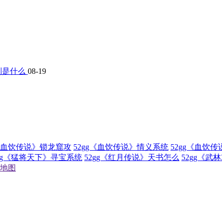
则是什么
08-19
g《血饮传说》锁龙窟攻
52gg《血饮传说》情义系统
52gg《血饮
2gg《猛将天下》寻宝系统
52gg《红月传说》天书怎么
52gg《武
地图