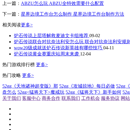
上一篇：
ABZU怎么玩 ABZU全特效需要什么配置
下一篇：
星界边境工作台怎么制作 星界边境工作台制作方法
相关阅读
更多>
炉石传说上层塔解救麦迪文卡组推荐
09-02
炉石传说联合对抗奈法利安怎么玩 联合对抗奈法利安规
wow20级成就送炉石传说新英雄有哪些技巧
04-11
炉石传说黄金赛重庆站周末来袭
12-04
热门游戏排行榜
更多>
热门攻略
更多>
52gg《天地诸神超变版》那
52gg《攻城掠地》每日必做
52g
盘怎么
52gg<猛将天下>魔戒玩
52gg《猛将天下》新手如何
5
关于我们
客服中心
商务合作
联系我们
工作机会
服务协议
网站