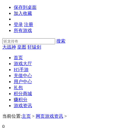
保存到桌面
加入收藏
登录
注册
所有游戏
搜索
大战神
皇图
轩辕剑
首页
游戏大厅
H5手游
充值中心
用户中心
礼包
积分商城
赚积分
游戏资讯
当前位置:
主页
>
网页游戏资讯
>
0