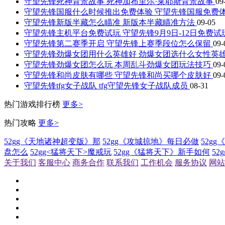
守望先锋死神背景故事 死神加布里尔·莱耶斯背景故事
09
守望先锋国服什么时候推出免费体验 守望先锋国服免费
守望先锋新版半藏怎么瞄准 新版本半藏瞄准方法
09-05
守望先锋主机平台免费试玩 守望先锋9月9日-12日免费试
守望先锋第二赛季开启 守望先锋上赛季段位怎么保留
09-
守望先锋劲爆女团用什么英雄好 劲爆女团选什么女性英
守望先锋劲爆女团怎么玩 本周乱斗劲爆女团玩法技巧
09-
守望先锋和尚皮肤有哪些 守望先锋和尚买哪个皮肤好
09-
守望先锋tfg女子战队 tfg守望先锋女子战队成员
08-31
热门游戏排行榜
更多>
热门攻略
更多>
52gg《天地诸神超变版》那
52gg《攻城掠地》每日必做
52g
盘怎么
52gg<猛将天下>魔戒玩
52gg《猛将天下》新手如何
5
关于我们
客服中心
商务合作
联系我们
工作机会
服务协议
网站