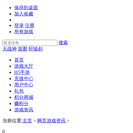
保存到桌面
加入收藏
登录
注册
所有游戏
搜索
大战神
皇图
轩辕剑
首页
游戏大厅
H5手游
充值中心
用户中心
礼包
积分商城
赚积分
游戏资讯
当前位置:
主页
>
网页游戏资讯
>
0