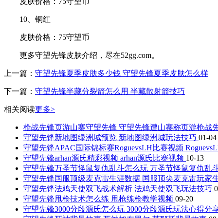
皮肤价格：75守望币
10、铜红
皮肤价格：75守望币
更多守望先锋皮肤介绍，尽在52gg.com。
上一篇：
守望先锋夏季皮肤多少钱 守望先锋夏季皮肤怎么样
下一篇：
守望先锋半藏分裂箭怎么用 半藏散射箭技巧
相关阅读
更多>
枪战先锋页游山寨守望先锋 守望先锋遭山寨称页游枪战
守望先锋新地图绿洲城预览 新地图绿洲城玩法技巧
01-04
守望先锋APAC国际锦标赛RoguevsLH比赛视频 Roguev
守望先锋arhan源氏精彩视频 arhan源氏比赛视频
10-13
守望先锋万圣节怪鼠复仇乱斗怎么玩 万圣节怪鼠复仇乱
守望先锋国服顶级麦克雷生涯数据 国服顶尖麦克雷玩家
守望先锋法鸡天使双飞战术解析 法鸡天使双飞玩法技巧
0
守望先锋甩枪技术怎么练 甩枪练枪教学视频
09-20
守望先锋3000分段源氏怎么玩 3000分段源氏玩法心得分