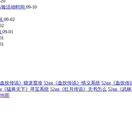
-20
体验活动时间
09-10
玩
09-02
02
雄
09-01
01
01
g《血饮传说》锁龙窟攻
52gg《血饮传说》情义系统
52gg《血饮
2gg《猛将天下》寻宝系统
52gg《红月传说》天书怎么
52gg《武
地图