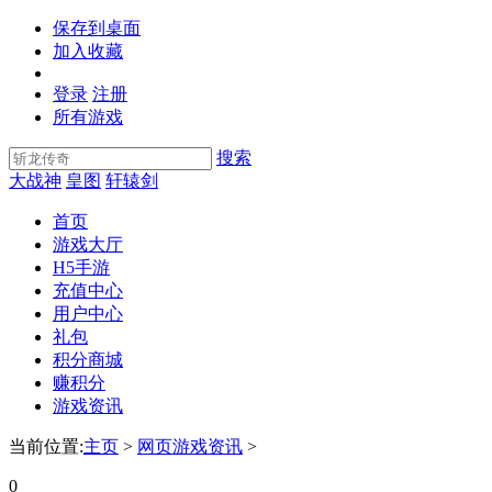
保存到桌面
加入收藏
登录
注册
所有游戏
搜索
大战神
皇图
轩辕剑
首页
游戏大厅
H5手游
充值中心
用户中心
礼包
积分商城
赚积分
游戏资讯
当前位置:
主页
>
网页游戏资讯
>
0