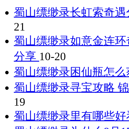
蜀山缥缈录长虹索奇遇
21
蜀山缥缈录如意金连环
分享
10-20
蜀山缥缈录困仙瓶怎么
蜀山缥缈录寻宝攻略 
19
蜀山缥缈录里有哪些好