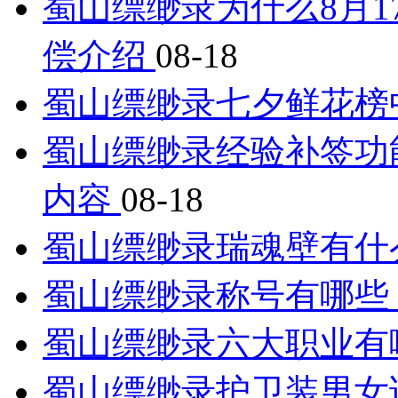
蜀山缥缈录为什么8月
偿介绍
08-18
蜀山缥缈录七夕鲜花榜
蜀山缥缈录经验补签功能
内容
08-18
蜀山缥缈录瑞魂壁有什
蜀山缥缈录称号有哪些
蜀山缥缈录六大职业有
蜀山缥缈录护卫装男女