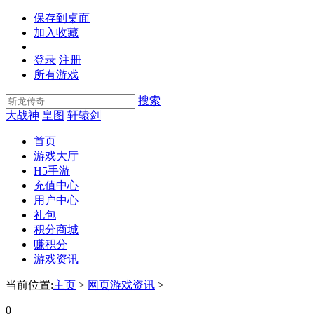
保存到桌面
加入收藏
登录
注册
所有游戏
搜索
大战神
皇图
轩辕剑
首页
游戏大厅
H5手游
充值中心
用户中心
礼包
积分商城
赚积分
游戏资讯
当前位置:
主页
>
网页游戏资讯
>
0