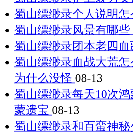
蜀山缥缈录个人说明怎
蜀山缥缈录风景有哪些
蜀山缥缈录团本老四血
蜀山缥缈录血战大荒怎
为什么没怪
08-13
蜀山缥缈录每天10次鸿
蒙遗宝
08-13
蜀山缥缈录和百蛮神秘