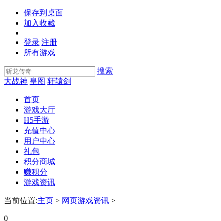
保存到桌面
加入收藏
登录
注册
所有游戏
搜索
大战神
皇图
轩辕剑
首页
游戏大厅
H5手游
充值中心
用户中心
礼包
积分商城
赚积分
游戏资讯
当前位置:
主页
>
网页游戏资讯
>
0