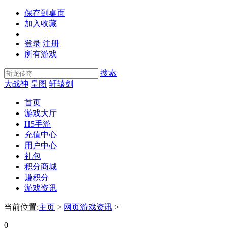
保存到桌面
加入收藏
登录
注册
所有游戏
搜索
大战神
皇图
轩辕剑
首页
游戏大厅
H5手游
充值中心
用户中心
礼包
积分商城
赚积分
游戏资讯
当前位置:
主页
>
网页游戏资讯
>
0