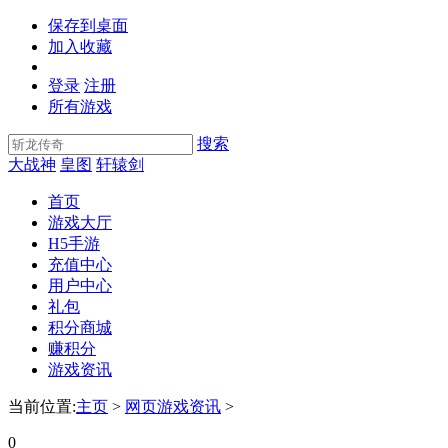
保存到桌面
加入收藏
登录
注册
所有游戏
搜索
大战神
皇图
轩辕剑
首页
游戏大厅
H5手游
充值中心
用户中心
礼包
积分商城
赚积分
游戏资讯
当前位置:
主页
>
网页游戏资讯
>
0