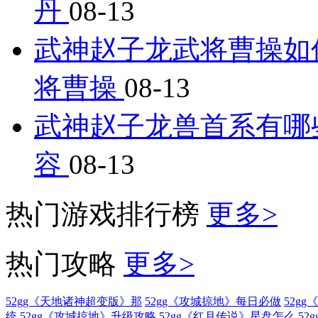
丹
08-13
武神赵子龙武将曹操如
将曹操
08-13
武神赵子龙兽首系有哪
容
08-13
热门游戏排行榜
更多>
热门攻略
更多>
52gg《天地诸神超变版》那
52gg《攻城掠地》每日必做
52g
统
52gg《攻城掠地》升级攻略
52gg《红月传说》星盘怎么
52