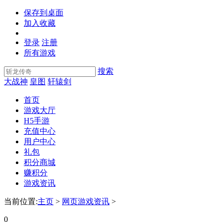
保存到桌面
加入收藏
登录
注册
所有游戏
搜索
大战神
皇图
轩辕剑
首页
游戏大厅
H5手游
充值中心
用户中心
礼包
积分商城
赚积分
游戏资讯
当前位置:
主页
>
网页游戏资讯
>
0