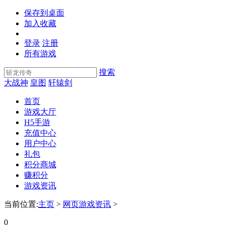
保存到桌面
加入收藏
登录
注册
所有游戏
搜索
大战神
皇图
轩辕剑
首页
游戏大厅
H5手游
充值中心
用户中心
礼包
积分商城
赚积分
游戏资讯
当前位置:
主页
>
网页游戏资讯
>
0