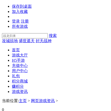
保存到桌面
加入收藏
登录
注册
所有游戏
搜索
攻城掠地
盛世遮天
封天战神
首页
游戏大厅
H5手游
充值中心
用户中心
礼包
积分商城
赚积分
游戏资讯
当前位置:
主页
>
网页游戏资讯
>
0